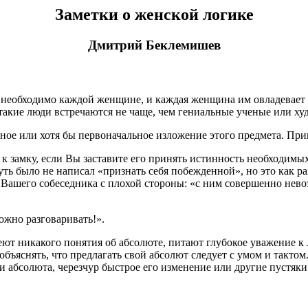
Заметки о женской логике
Дмитрий Беклемишев
, необходимо каждой женщине, и каждая женщина им овладевает 
 такие люди встречаются не чаще, чем гениальные ученые или х
чное или хотя бы первоначальное изложение этого предмета. Пр
 к замку, если Вы заставите его принять истинность необходимы
 чуть было не написал «признать себя побежденной», но это как р
ует Вашего собеседника с плохой стороны: «с ним совершенно не
ожно разговаривать!».
еют никакого понятия об абсолюте, питают глубокое уважение к 
о объяснять, что предлагать свой абсолют следует с умом и такт
и абсолюта, черезчур быстрое его изменение или другие пустяки