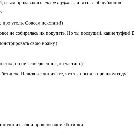
М, и там продавались
такие туфли
… и всго за 50 дублонов!
м?
е про уголь. Совсем некстати!)
вовсе не собиралась их покупать. Но ты послушай, какие туфли! Вс
монстрировать свою ножку.)
росто», но не «совершенно», к счастию.)
ботинок. Нельзя же чинить те, что ты носил в прошлом году!
чет починить свои прошлогодние ботинки!