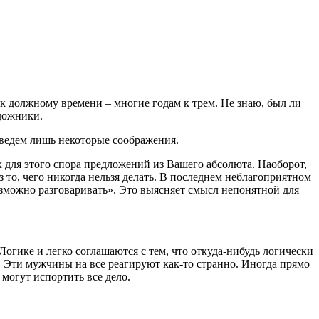
к должному времени – многие годам к трем. Не знаю, был ли
удожники.
иведем лишь некоторые соображения.
х для этого спора предложений из Вашего абсолюта. Наоборот,
аз то, чего никогда нельзя делать. В последнем неблагоприятном
возможно разговаривать». Это выясняет смысл непонятной для
Логике и легко соглашаются с тем, что откуда-нибудь логически
ом. Эти мужчины на все реагируют как-то странно. Иногда прямо
 могут испортить все дело.