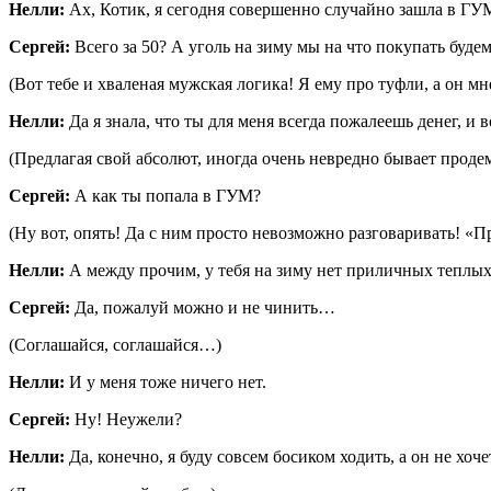
Нелли:
Ах, Котик, я сегодня совершенно случайно зашла в ГУ
Сергей:
Всего за 50? А уголь на зиму мы на что покупать буде
(Вот тебе и хваленая мужская логика! Я ему про туфли, а он мн
Нелли:
Да я знала, что ты для меня всегда пожалеешь денег, и 
(Предлагая свой абсолют, иногда очень невредно бывает проде
Сергей:
А как ты попала в ГУМ?
(Ну вот, опять! Да с ним просто невозможно разговаривать! «П
Нелли:
А между прочим, у тебя на зиму нет приличных теплых 
Сергей:
Да, пожалуй можно и не чинить…
(Соглашайся, соглашайся…)
Нелли:
И у меня тоже ничего нет.
Сергей:
Ну! Неужели?
Нелли:
Да, конечно, я буду совсем босиком ходить, а он не хо