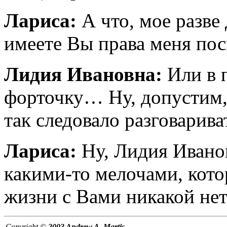
Лариса:
А что, мое разве 
имеете Вы права меня пос
Лидия Ивановна:
Или в п
форточку… Ну, допустим,
так следовало разговарива
Лариса:
Ну, Лидия Иванов
какими-то мелочами, кото
жизни с Вами никакой нет
Copyright ©
2003 Andrew A. Martis