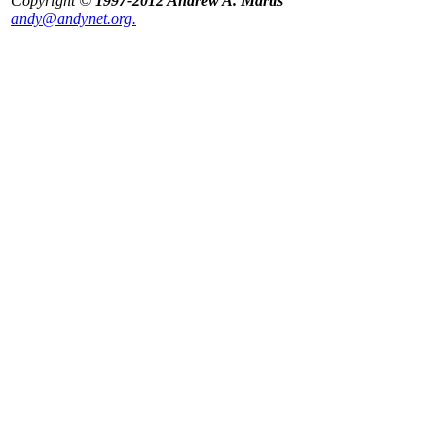
Copyright ©
1997-2012 Andrew A. Martis
andy@andynet.org.