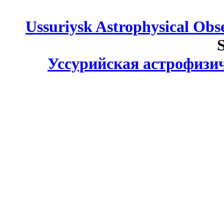
Ussuriysk Astrophysical Obs
S
Уссурийская астрофизи